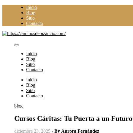
Saltar
Inicio
al
Blog
contenido
Sitio
Contacto
Inicio
Blog
Sitio
Contacto
Inicio
Blog
Sitio
Contacto
blog
Cursos Cáritas: Tu Puerta a un Futur
diciembre 23, 2025
- By
Aurora Fernández