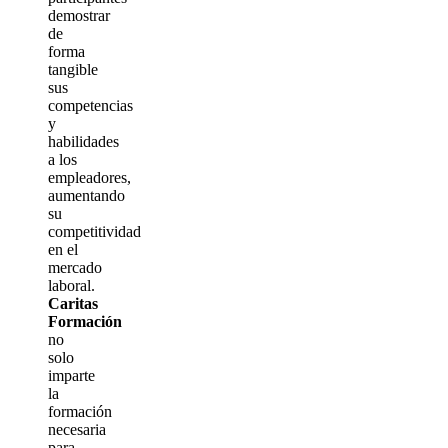
demostrar
de
forma
tangible
sus
competencias
y
habilidades
a los
empleadores,
aumentando
su
competitividad
en el
mercado
laboral.
Caritas
Formación
no
solo
imparte
la
formación
necesaria
para