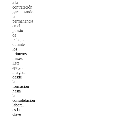
a la
contratación,
garantizando
la
permanencia
en el
puesto
de
trabajo
durante
los
primeros
meses.
Este
apoyo
integral,
desde
la
formación
hasta
la
consolidación
laboral,
es la
clave