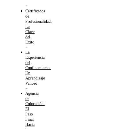
Certificados
de
Profesionalidad:
La
Clave
del
Éxito
La
Experiencia
del
Confinamiento:
Un
Aprendizaje
Valioso
Agencia
de
Colocación:
El
Paso
Final
Hacia