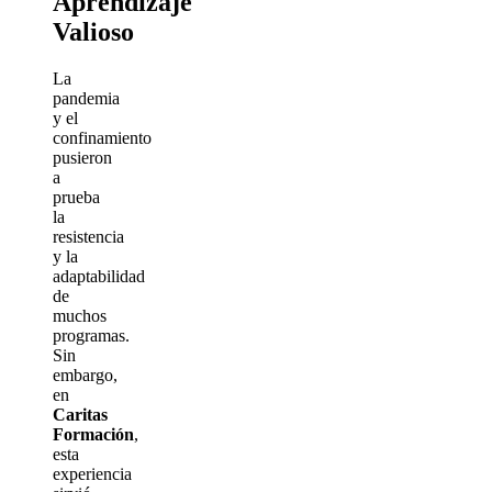
Aprendizaje
Valioso
La
pandemia
y el
confinamiento
pusieron
a
prueba
la
resistencia
y la
adaptabilidad
de
muchos
programas.
Sin
embargo,
en
Caritas
Formación
,
esta
experiencia