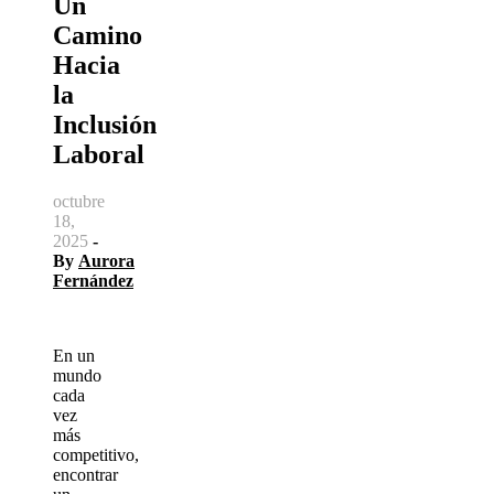
Un
Camino
Hacia
la
Inclusión
Laboral
octubre
18,
2025
-
By
Aurora
Fernández
En un
mundo
cada
vez
más
competitivo,
encontrar