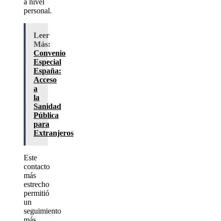
a nivel
personal.
Leer
Más:
Convenio
Especial
España:
Acceso
a
la
Sanidad
Pública
para
Extranjeros
Este
contacto
más
estrecho
permitió
un
seguimiento
más