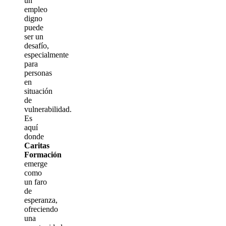
un
empleo
digno
puede
ser un
desafío,
especialmente
para
personas
en
situación
de
vulnerabilidad.
Es
aquí
donde
Caritas
Formación
emerge
como
un faro
de
esperanza,
ofreciendo
una