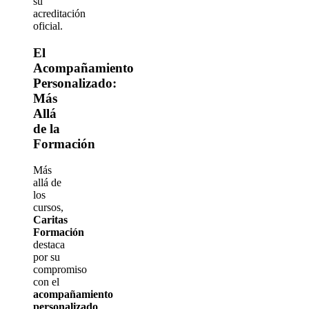
su
acreditación
oficial.
El
Acompañamiento
Personalizado:
Más
Allá
de la
Formación
Más
allá de
los
cursos,
Caritas
Formación
destaca
por su
compromiso
con el
acompañamiento
personalizado
.