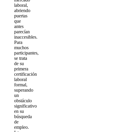
laboral,
abriendo
puertas
que
antes
parecían
inaccesibles.
Para
muchos
participantes,
se trata
de su
primera
certificación
laboral
formal,
superando
un
obstáculo
significativo
en su
búsqueda
de
empleo.