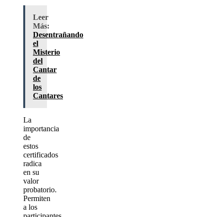
Leer
Más:
Desentrañando
el
Misterio
del
Cantar
de
los
Cantares
La
importancia
de
estos
certificados
radica
en su
valor
probatorio.
Permiten
a los
participantes