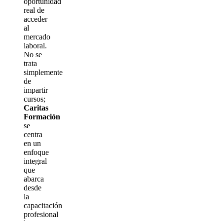
oportunidad
real de
acceder
al
mercado
laboral.
No se
trata
simplemente
de
impartir
cursos;
Caritas
Formación
se
centra
en un
enfoque
integral
que
abarca
desde
la
capacitación
profesional