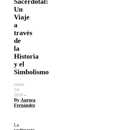
Sacerdotal:
Un
Viaje
a
través
de
la
Historia
y el
Simbolismo
enero
24,
2026
-
By
Aurora
Fernández
La