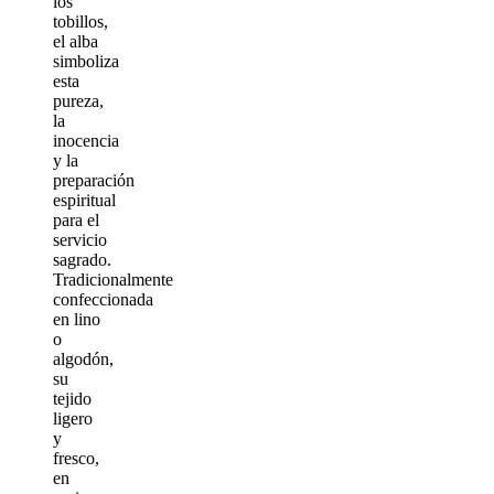
los
tobillos,
el alba
simboliza
esta
pureza,
la
inocencia
y la
preparación
espiritual
para el
servicio
sagrado.
Tradicionalmente
confeccionada
en lino
o
algodón,
su
tejido
ligero
y
fresco,
en