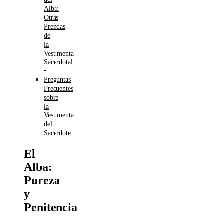
Alba:
Otras
Prendas
de
la
Vestimenta
Sacerdotal
Preguntas
Frecuentes
sobre
la
Vestimenta
del
Sacerdote
El
Alba:
Pureza
y
Penitencia