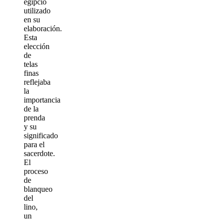
egipcio
utilizado
en su
elaboración.
Esta
elección
de
telas
finas
reflejaba
la
importancia
de la
prenda
y su
significado
para el
sacerdote.
El
proceso
de
blanqueo
del
lino,
un