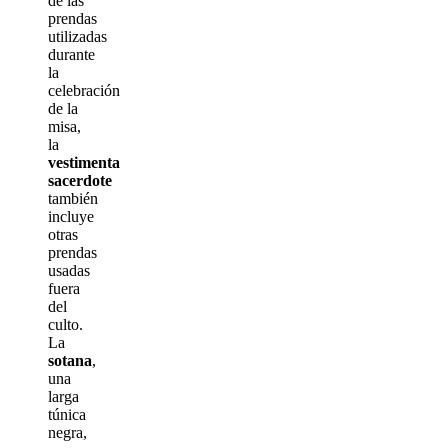
de las
prendas
utilizadas
durante
la
celebración
de la
misa,
la
vestimenta
sacerdote
también
incluye
otras
prendas
usadas
fuera
del
culto.
La
sotana
,
una
larga
túnica
negra,