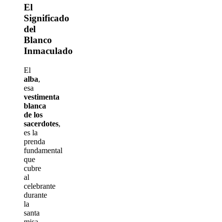
El
Significado
del
Blanco
Inmaculado
El
alba
,
esa
vestimenta
blanca
de los
sacerdotes
,
es la
prenda
fundamental
que
cubre
al
celebrante
durante
la
santa
misa.