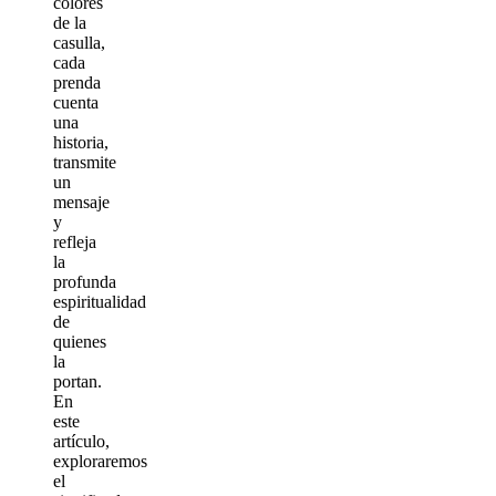
colores
de la
casulla,
cada
prenda
cuenta
una
historia,
transmite
un
mensaje
y
refleja
la
profunda
espiritualidad
de
quienes
la
portan.
En
este
artículo,
exploraremos
el