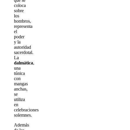
que se
coloca
sobre
los
hombros,
representa
el
poder
y la
autoridad
sacerdotal.
La
dalmática
,
una
túnica
con
mangas
anchas,
se
utiliza
en
celebraciones
solemnes.
Además