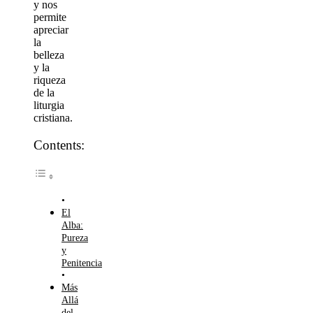
y nos
permite
apreciar
la
belleza
y la
riqueza
de la
liturgia
cristiana.
Contents:
El
Alba:
Pureza
y
Penitencia
Más
Allá
del