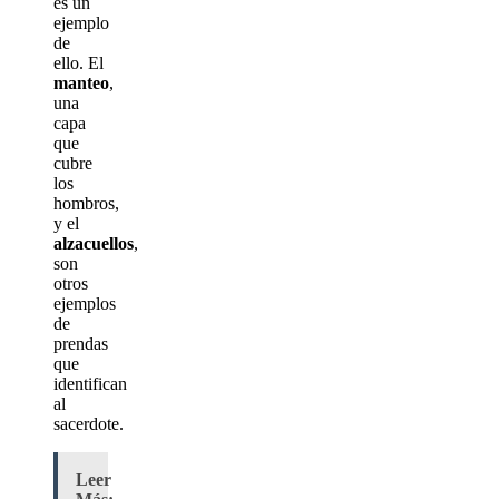
es un
ejemplo
de
ello. El
manteo
,
una
capa
que
cubre
los
hombros,
y el
alzacuellos
,
son
otros
ejemplos
de
prendas
que
identifican
al
sacerdote.
Leer