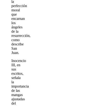
la
perfección
moral
que
encarnan
los
ángeles
de la
resurrección,
como
describe
San
Juan.
Inocencio
III, en
sus
escritos,
señala
la
importancia
de las
mangas
ajustadas
del