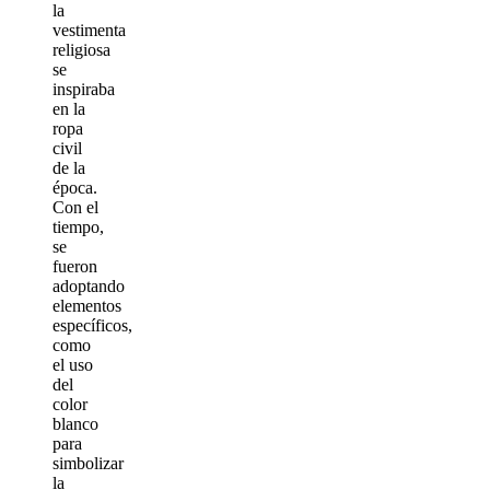
la
vestimenta
religiosa
se
inspiraba
en la
ropa
civil
de la
época.
Con el
tiempo,
se
fueron
adoptando
elementos
específicos,
como
el uso
del
color
blanco
para
simbolizar
la