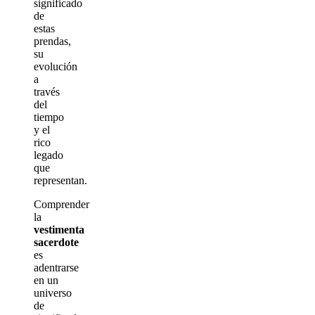
significado
de
estas
prendas,
su
evolución
a
través
del
tiempo
y el
rico
legado
que
representan.
Comprender
la
vestimenta
sacerdote
es
adentrarse
en un
universo
de