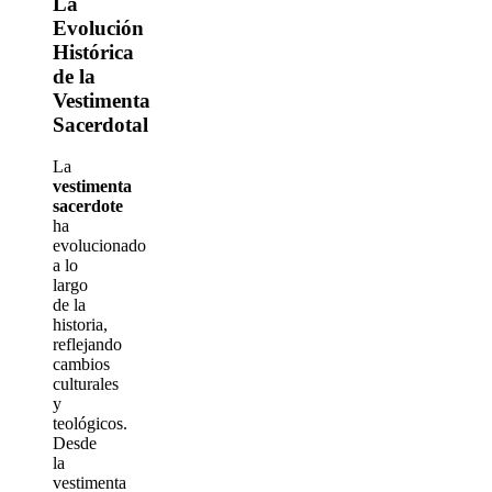
La
Evolución
Histórica
de la
Vestimenta
Sacerdotal
La
vestimenta
sacerdote
ha
evolucionado
a lo
largo
de la
historia,
reflejando
cambios
culturales
y
teológicos.
Desde
la
vestimenta