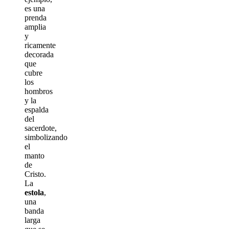
es una
prenda
amplia
y
ricamente
decorada
que
cubre
los
hombros
y la
espalda
del
sacerdote,
simbolizando
el
manto
de
Cristo.
La
estola
,
una
banda
larga