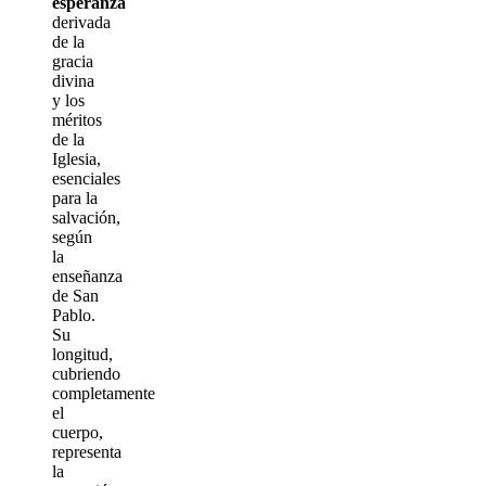
esperanza
derivada
de la
gracia
divina
y los
méritos
de la
Iglesia,
esenciales
para la
salvación,
según
la
enseñanza
de San
Pablo.
Su
longitud,
cubriendo
completamente
el
cuerpo,
representa
la