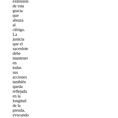
extensión
de esta
gracia
que
abraza
al
clérigo.
La
justicia
que el
sacerdote
debe
mantener
en
todas
sus
acciones
también
queda
reflejada
en la
longitud
de la
prenda,
evocando