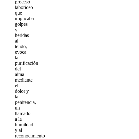
proceso
laborioso
que
implicaba
golpes
y
heridas
al
tejido,
evoca
la
purificación
del
alma
mediante
el
dolor y
la
penitencia,
un
llamado
a la
humildad
y al
reconocimiento