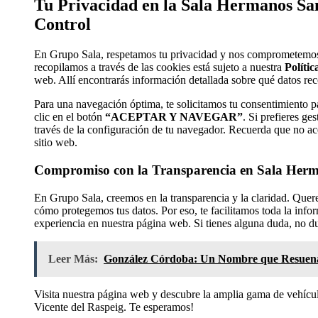
Tu Privacidad en la Sala Hermanos San
Control
En Grupo Sala, respetamos tu privacidad y nos comprometemos a
recopilamos a través de las cookies está sujeto a nuestra
Políti
web. Allí encontrarás información detallada sobre qué datos re
Para una navegación óptima, te solicitamos tu consentimiento p
clic en el botón
“ACEPTAR Y NAVEGAR”
. Si prefieres ge
través de la configuración de tu navegador. Recuerda que no ace
sitio web.
Compromiso con la Transparencia en Sala Herma
En Grupo Sala, creemos en la transparencia y la claridad. Qu
cómo protegemos tus datos. Por eso, te facilitamos toda la inf
experiencia en nuestra página web. Si tienes alguna duda, no du
Leer Más:
González Córdoba: Un Nombre que Resuena 
Visita nuestra página web y descubre la amplia gama de vehíc
Vicente del Raspeig. Te esperamos!