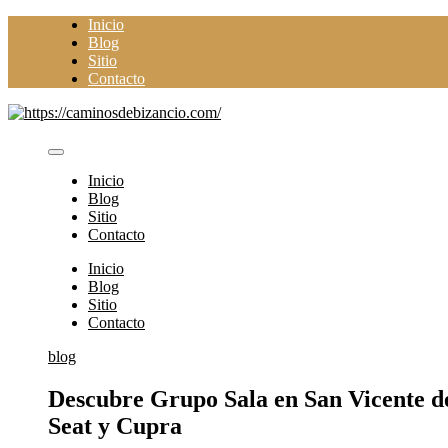
Saltar
Inicio
al
Blog
contenido
Sitio
Contacto
Inicio
Blog
Sitio
Contacto
Inicio
Blog
Sitio
Contacto
blog
Descubre Grupo Sala en San Vicente d
Seat y Cupra