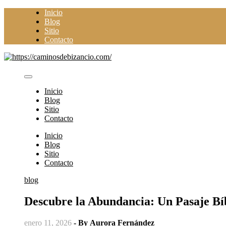
Saltar
Inicio
al
Blog
contenido
Sitio
Contacto
Inicio
Blog
Sitio
Contacto
Inicio
Blog
Sitio
Contacto
blog
Descubre la Abundancia: Un Pasaje Bíb
enero 11, 2026
- By
Aurora Fernández