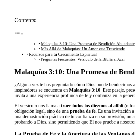
Contents:
Malaquías 3:10: Una Promesa de Bendición Abundante
Más Allá de Malaquías: Un Amor que Trasciende
Recursos para tu Crecimiento Espiritual
Preguntas Frecuentes: Versículo de la Biblia al Azar
Malaquías 3:10: Una Promesa de Bend
¿Alguna vez te has preguntado cómo Dios puede bendecirnos ab
inspiradoras se encuentra en
Malaquías 3:10
. Este pasaje, pr
invita a una experiencia profunda de fe y confianza en la gener
El versículo nos llama a
traer todos los diezmos al alfolí
(o fon
obligación legal, sino de una
prueba de fe
. Es una invitación 
una demostración práctica de tu confianza en su provisión, un 
probando a Dios, sino permitiendo que Él nos pruebe a nosotros
La Prueba de Fe y la Apertura de las Ventanas de