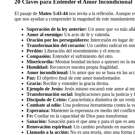
20 Claves para Entender el Amor Incondicional
El pasaje de
Mateo 5:43-44
nos invita a la reflexión. Aunque e
que nos ayudan a comprender la magnitud de este mandamiento
Superación de la ley anterior:
Un amor que va más allá 
Amor al enemigo:
Un acto de fe y valentía.
Oración por los perseguidores:
Intercesión en lugar de
Transformación del corazón:
Un cambio radical en nues
Perdón:
Liberación del resentimiento y el rencor.
Compasión:
Entender el sufrimiento del otro.
Misericordia:
Mostrar bondad incluso a quienes no la m
Humildad:
Reconocer nuestra propia fragilidad.
Amor incondicional:
Un amor que no se basa en las acci
Paz:
El objetivo final de este amor transformador.
Gracia:
Recibir y extender la gracia divina.
Ejemplo de Jesús:
Jesús mismo encarnó este amor al mo
Transformación social:
Implicaciones para la justicia y 
Discípulo de Cristo:
Característica distintiva de un verd
Combate al odio:
Una poderosa herramienta contra la v
Esperanza:
Mantener la esperanza en medio del conflict
Fe:
Confiar en la capacidad de Dios para transformar.
Sanación:
Sanación para el que ama y para el que es am
Renovación espiritual:
Un cambio profundo en nuestro 
Llamado a la acción:
No es una teoría, sino una forma d