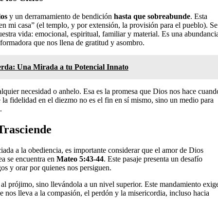
los
y un derramamiento de bendición
hasta que sobreabunde
. Esta
n mi casa” (el templo, y por extensión, la provisión para el pueblo). Se
uestra vida: emocional, espiritual, familiar y material. Es una abundanci
sformadora que nos llena de gratitud y asombro.
erda: Una Mirada a tu Potencial Innato
alquier necesidad o anhelo. Esa es la promesa que Dios nos hace cuand
la fidelidad en el diezmo no es el fin en sí mismo, sino un medio para
.
Trasciende
iada a la obediencia, es importante considerar que el amor de Dios
dea se encuentra en
Mateo 5:43-44
. Este pasaje presenta un desafío
os y orar por quienes nos persiguen.
al prójimo, sino llevándola a un nivel superior. Este mandamiento exig
nos lleva a la compasión, el perdón y la misericordia, incluso hacia