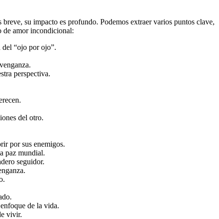
s breve, su impacto es profundo. Podemos extraer varios puntos clave,
 de amor incondicional:
del “ojo por ojo”.
 venganza.
tra perspectiva.
erecen.
ones del otro.
rir por sus enemigos.
la paz mundial.
adero seguidor.
enganza.
o.
ado.
enfoque de la vida.
e vivir.