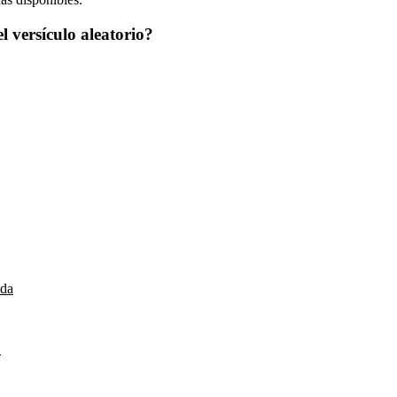
l versículo aleatorio?
ida
…