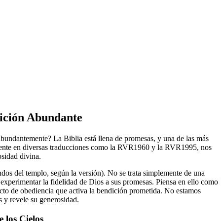
ición Abundante
undantemente? La Biblia está llena de promesas, y una de las más
esente en diversas traducciones como la RVR1960 y la RVR1995, nos
osidad divina.
dos del templo, según la versión). No se trata simplemente de una
a experimentar la fidelidad de Dios a sus promesas. Piensa en ello como
acto de obediencia que activa la bendición prometida. No estamos
 y revele su generosidad.
 los Cielos