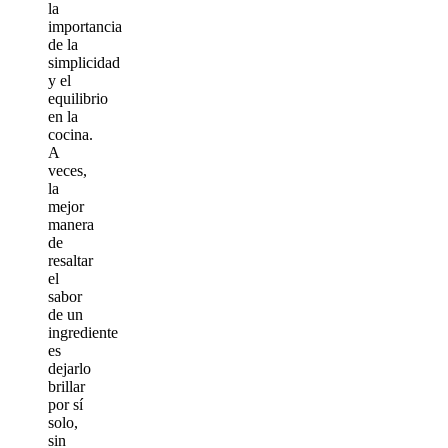
la
importancia
de la
simplicidad
y el
equilibrio
en la
cocina.
A
veces,
la
mejor
manera
de
resaltar
el
sabor
de un
ingrediente
es
dejarlo
brillar
por sí
solo,
sin