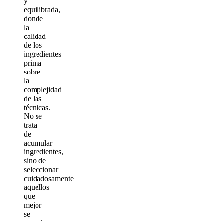
y
equilibrada,
donde
la
calidad
de los
ingredientes
prima
sobre
la
complejidad
de las
técnicas.
No se
trata
de
acumular
ingredientes,
sino de
seleccionar
cuidadosamente
aquellos
que
mejor
se