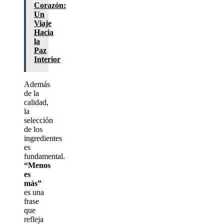
Corazón:
Un
Viaje
Hacia
la
Paz
Interior
Además
de la
calidad,
la
selección
de los
ingredientes
es
fundamental.
“Menos
es
más”
es una
frase
que
refleja