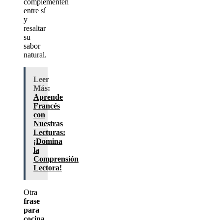
complementen
entre sí
y
resaltar
su
sabor
natural.
Leer
Más:
Aprende
Francés
con
Nuestras
Lecturas:
¡Domina
la
Comprensión
Lectora!
Otra
frase
para
cocina