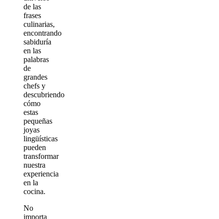
de las
frases
culinarias,
encontrando
sabiduría
en las
palabras
de
grandes
chefs y
descubriendo
cómo
estas
pequeñas
joyas
lingüísticas
pueden
transformar
nuestra
experiencia
en la
cocina.
No
importa