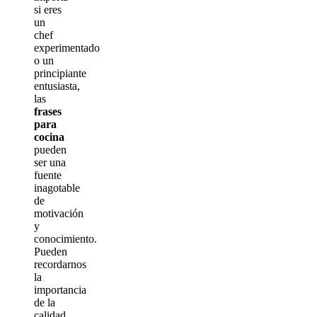
si eres
un
chef
experimentado
o un
principiante
entusiasta,
las
frases
para
cocina
pueden
ser una
fuente
inagotable
de
motivación
y
conocimiento.
Pueden
recordarnos
la
importancia
de la
calidad