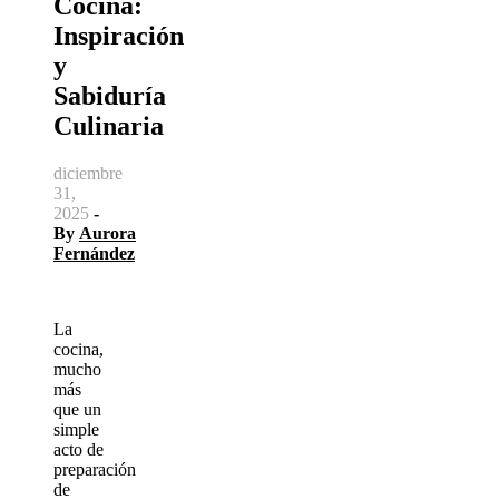
Cocina:
Inspiración
y
Sabiduría
Culinaria
diciembre
31,
2025
-
By
Aurora
Fernández
La
cocina,
mucho
más
que un
simple
acto de
preparación
de