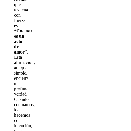
que
resuena
con
fuerza
es
“Cocinar
es un
acto
de
amor”
.
Esta
afirmación,
aunque
simple,
encierra
una
profunda
verdad.
Cuando
cocinamos,
lo
hacemos
con
intención,
ya sea