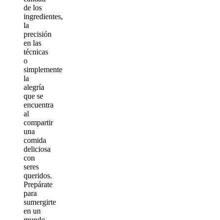
de los
ingredientes,
la
precisión
en las
técnicas
o
simplemente
la
alegría
que se
encuentra
al
compartir
una
comida
deliciosa
con
seres
queridos.
Prepárate
para
sumergirte
en un
mundo