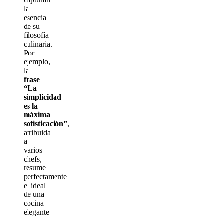
la
esencia
de su
filosofía
culinaria.
Por
ejemplo,
la
frase
“La
simplicidad
es la
máxima
sofisticación”
,
atribuida
a
varios
chefs,
resume
perfectamente
el ideal
de una
cocina
elegante