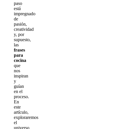
paso
está
impregnado
de
pasión,
creatividad
y, por
supuesto,
las
frases
para
cocina
que
nos
inspiran
y
guían
en el
proceso.
En
este
artículo,
exploraremos
el
universo