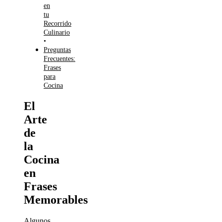
en
tu
Recorrido
Culinario
Preguntas
Frecuentes:
Frases
para
Cocina
El
Arte
de
la
Cocina
en
Frases
Memorables
Algunos