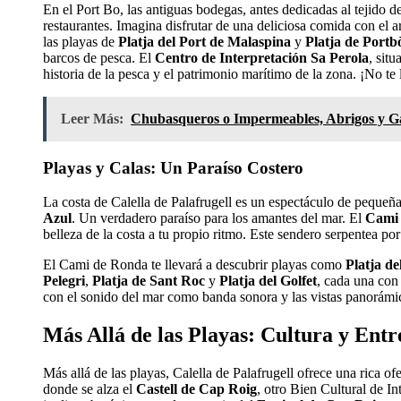
En el Port Bo, las antiguas bodegas, antes dedicadas al tejido d
restaurantes. Imagina disfrutar de una deliciosa comida con el
las playas de
Platja del Port de Malaspina
y
Platja de Portb
barcos de pesca. El
Centro de Interpretación Sa Perola
, situ
historia de la pesca y el patrimonio marítimo de la zona. ¡No te 
Leer Más:
Chubasqueros o Impermeables, Abrigos y Ga
Playas y Calas: Un Paraíso Costero
La costa de Calella de Palafrugell es un espectáculo de pequeña
Azul
. Un verdadero paraíso para los amantes del mar. El
Cami
belleza de la costa a tu propio ritmo. Este sendero serpentea por
El Cami de Ronda te llevará a descubrir playas como
Platja de
Pelegri
,
Platja de Sant Roc
y
Platja del Golfet
, cada una con
con el sonido del mar como banda sonora y las vistas panorámi
Más Allá de las Playas: Cultura y Ent
Más allá de las playas, Calella de Palafrugell ofrece una rica ofe
donde se alza el
Castell de Cap Roig
, otro Bien Cultural de I