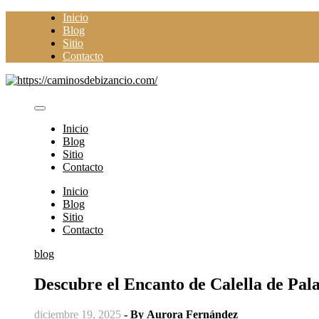
Saltar
Inicio
al
Blog
contenido
Sitio
Contacto
Inicio
Blog
Sitio
Contacto
Inicio
Blog
Sitio
Contacto
blog
Descubre el Encanto de Calella de Pala
diciembre 19, 2025
- By
Aurora Fernández