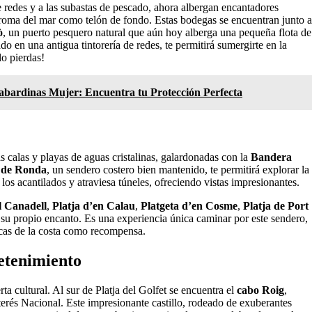
e redes y a las subastas de pescado, ahora albergan encantadores
 aroma del mar como telón de fondo. Estas bodegas se encuentran junto a
ò
, un puerto pesquero natural que aún hoy alberga una pequeña flota de
ado en una antigua tintorería de redes, te permitirá sumergirte en la
lo pierdas!
bardinas Mujer: Encuentra tu Protección Perfecta
s calas y playas de aguas cristalinas, galardonadas con la
Bandera
 de Ronda
, un sendero costero bien mantenido, te permitirá explorar la
 los acantilados y atraviesa túneles, ofreciendo vistas impresionantes.
l Canadell
,
Platja d’en Calau
,
Platgeta d’en Cosme
,
Platja de Port
 su propio encanto. Es una experiencia única caminar por este sendero,
cas de la costa como recompensa.
retenimiento
rta cultural. Al sur de Platja del Golfet se encuentra el
cabo Roig
,
nterés Nacional. Este impresionante castillo, rodeado de exuberantes