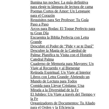
Ilumina tus noches: La guía definitiva
para elegir tu lámpara de lectura de cama
Poemas Cortos de Amor: Un Lenguaje
para el Corazón
Requisitos para Ser Profesor: Tu Guía
Paso a Paso
Arcos para Bodas: El Toque Perfecto para
tu Gran Día
Encuentra la Biblia Perfecta con Letra
Grande
Descubre el Poder de “Pide y se te Dará”
Descubre la Magia de la Catedral de
Palma: Planifica tu Visita con el Horario
Catedral Palma
Cuaderno de Memoria para Mayores: Un
Viaje al Recuerdo y al Bienestar
Retirada Espiritual: Un Viaje al Interior
Libros con Letra Grande: Abriendo un
Mundo de Lectura para Todos
Comida para Llevar Cristiana: Una
Mirada a la Diversidad de la Fe
El Jubileo: Un Viaje a través del Tiempo y
la Fe
Organizadores de Documentos: Tu Aliado
para el Orden y la Eficiencia