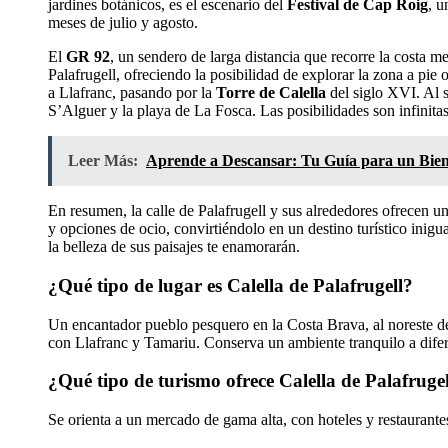
jardines botánicos, es el escenario del
Festival de Cap Roig
, u
meses de julio y agosto.
El
GR 92
, un sendero de larga distancia que recorre la costa 
Palafrugell, ofreciendo la posibilidad de explorar la zona a pie o
a Llafranc, pasando por la
Torre de Calella
del siglo XVI. Al s
S’Alguer y la playa de La Fosca. Las posibilidades son infinitas
Leer Más:
Aprende a Descansar: Tu Guía para un Biene
En resumen, la calle de Palafrugell y sus alrededores ofrecen u
y opciones de ocio, convirtiéndolo en un destino turístico inigu
la belleza de sus paisajes te enamorarán.
¿Qué tipo de lugar es Calella de Palafrugell?
Un encantador pueblo pesquero en la Costa Brava, al noreste de
con Llafranc y Tamariu. Conserva un ambiente tranquilo a difere
¿Qué tipo de turismo ofrece Calella de Palafruge
Se orienta a un mercado de gama alta, con hoteles y restaurant