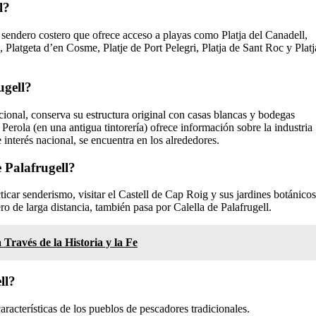
l?
 sendero costero que ofrece acceso a playas como Platja del Canadell,
, Platgeta d’en Cosme, Platje de Port Pelegri, Platja de Sant Roc y Platj
ugell?
cional, conserva su estructura original con casas blancas y bodegas
 Perola (en una antigua tintorería) ofrece información sobre la industria
 interés nacional, se encuentra en los alrededores.
e Palafrugell?
icar senderismo, visitar el Castell de Cap Roig y sus jardines botánicos
ro de larga distancia, también pasa por Calella de Palafrugell.
Través de la Historia y la Fe
ll?
aracterísticas de los pueblos de pescadores tradicionales.