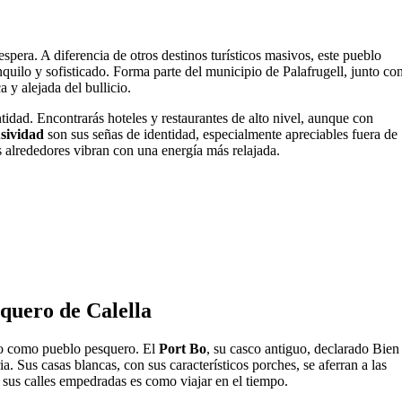
espera. A diferencia de otros destinos turísticos masivos, este pueblo
nquilo y sofisticado. Forma parte del municipio de Palafrugell, junto co
 y alejada del bullicio.
ntidad. Encontrarás hoteles y restaurantes de alto nivel, aunque con
usividad
son sus señas de identidad, especialmente apreciables fuera de
s alrededores vibran con una energía más relajada.
quero de Calella
ado como pueblo pesquero. El
Port Bo
, su casco antiguo, declarado Bien
ia. Sus casas blancas, con sus característicos porches, se aferran a las
 sus calles empedradas es como viajar en el tiempo.