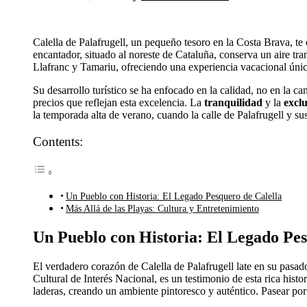
Calella de Palafrugell, un pequeño tesoro en la Costa Brava, te 
encantador, situado al noreste de Cataluña, conserva un aire tra
Llafranc y Tamariu, ofreciendo una experiencia vacacional única
Su desarrollo turístico se ha enfocado en la calidad, no en la ca
precios que reflejan esta excelencia. La
tranquilidad
y la
excl
la temporada alta de verano, cuando la calle de Palafrugell y su
Contents:
Un Pueblo con Historia: El Legado Pesquero de Calella
Más Allá de las Playas: Cultura y Entretenimiento
Un Pueblo con Historia: El Legado Pes
El verdadero corazón de Calella de Palafrugell late en su pas
Cultural de Interés Nacional, es un testimonio de esta rica histor
laderas, creando un ambiente pintoresco y auténtico. Pasear por